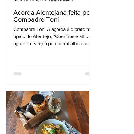
19 de mai. de 2021
2 min de leitura
Açorda Alentejana feita pelo
Compadre Toni
Compadre Toni A açorda é o prato mais
típico do Alentejo, “Coentros e alhos e
água a ferver,dá pouco trabalho e é
fácil fazer“ assim é o...