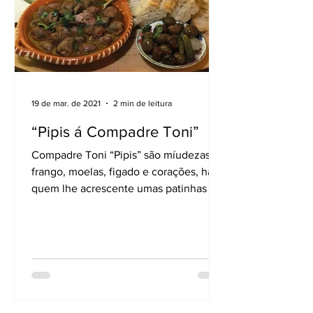
19 de mar. de 2021
2 min de leitura
“Pipis á Compadre Toni”
Compadre Toni “Pipis” são míudezas de
frango, moelas, figado e corações, há
quem lhe acrescente umas patinhas ou
umas asas, eu prefiro...