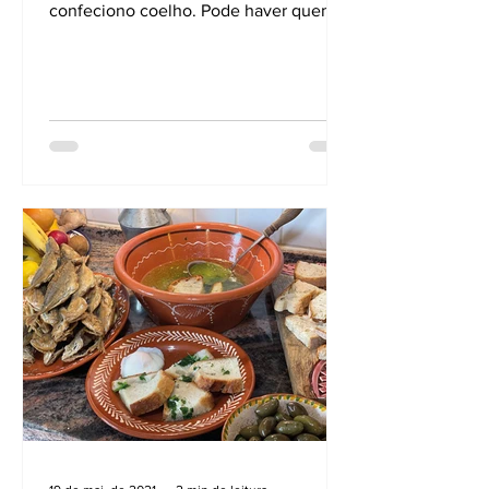
confeciono coelho. Pode haver quem
lhe chame coelho á caçador,...