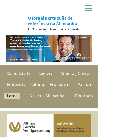
O jornal português de
referência na Alemanha
Há 30 anos junto da comunidade luso-alemã.
Comunidade
Camões
Crónica / Opinião
Entrevista
Cultura
Economia
Política
Lazer
Viver na Alemanha
Directório