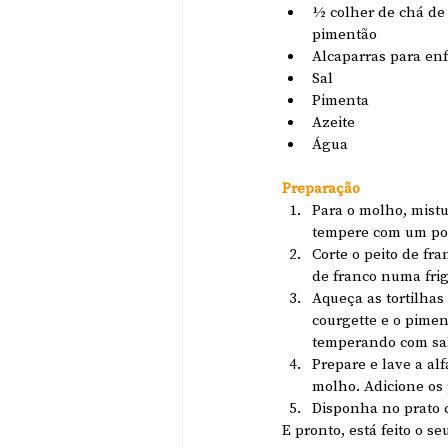
1⁄2 colher de chá de
pimentão
Alcaparras para enf
Sal
Pimenta
Azeite
Água
Preparação
Para o molho, mistu
tempere com um pou
Corte o peito de fr
de franco numa frig
Aqueça as tortilhas
courgette e o pimen
temperando com sal
Prepare e lave a al
molho. Adicione os 
Disponha no prato 
E pronto, está feito o 