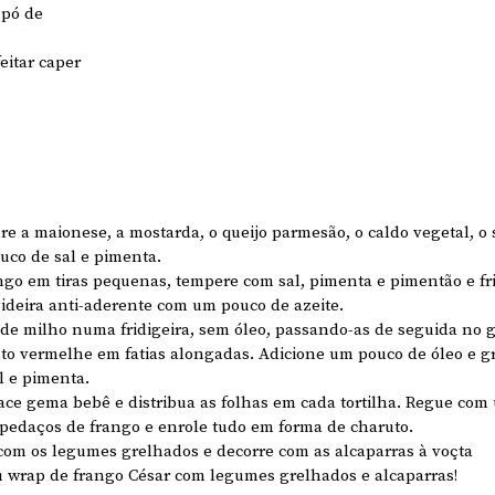
 pó de 
eitar caper 
re a maionese, a mostarda, o queijo parmesão, o caldo vegetal, o
co de sal e pimenta.
ango em tiras pequenas, tempere com sal, pimenta e pimentão e fr
ideira anti-aderente com um pouco de azeite. 
 de milho numa fridigeira, sem óleo, passando-as de seguida no gr
to vermelhe em fatias alongadas. Adicione um pouco de óleo e gr
 e pimenta. 
face gema bebê e distribua as folhas em cada tortilha. Regue com
pedaços de frango e enrole tudo em forma de charuto. 
com os legumes grelhados e decorre com as alcaparras à voçta
seu wrap de frango César com legumes grelhados e alcaparras!  