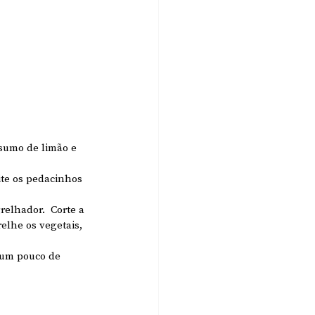
 sumo de limão e 
ite os pedacinhos 
elhador.  Corte a 
elhe os vegetais, 
 um pouco de  