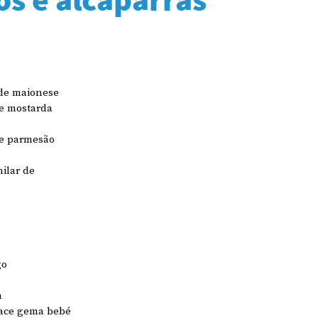
 de maionese
de mostarda
de parmesão 
ilar de 
go
a
face gema bebé