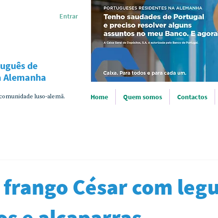
Entrar
tuguês de
na Alemanha
 comunidade luso-alemã.
Home
Quem somos
Contactos
 frango César com leg
os e alcaparras