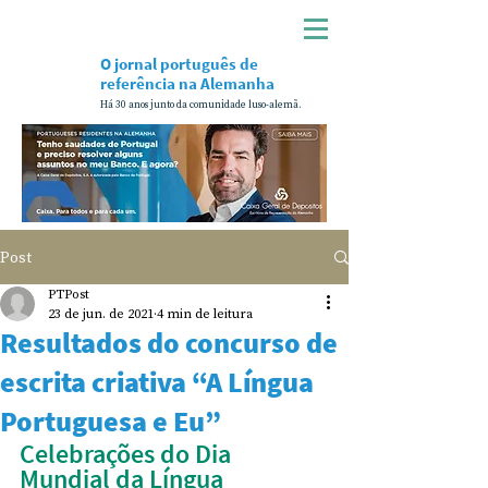
O jornal português de
referência na Alemanha
Há 30 anos junto da comunidade luso-alemã.
Post
PTPost
23 de jun. de 2021
4 min de leitura
Resultados do concurso de
escrita criativa “A Língua
Portuguesa e Eu”
Celebrações do Dia 
Mundial da Língua 