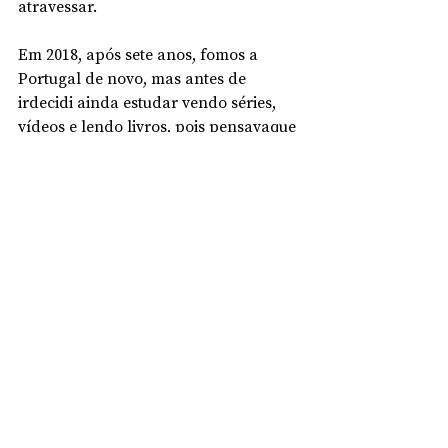
atravessar. 
Em 2018, após sete anos, fomos a 
Portugal de novo, mas antes de 
irdecidi ainda estudar vendo séries, 
vídeos e lendo livros, pois pensavaque 
ia ser mais fácil falar com a minha 
família, mas não foi assim. Houve um 
momento em que a minha tia e a 
minha mãe discutiram sobre alguma 
coisa que tinha a ver comigo e eu não 
consegui dizer nada porque tive 
vergonha do meu sotaque. Depois 
dessas férias, eu comecei a estudar 
todos os dias e cada palavra e cada 
frase que eu ia percebendo, fazia-me 
ganhar cada vez maisconfiança. A 
cada conversa com a minha família 
sinto-a como uma recompensa pela 