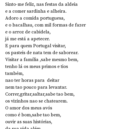
Sinto-me feliz, nas festas da aldeia 
e a comer sardinha e alheira.
Adoro a comida portuguesa,
e o bacalhau, com mil formas de fazer
e o arroz de cabidela,
já me está a apetecer.
E para quem Portugal visitar,
os pasteis de nata tem de saborear.
Visitar a família ,sabe mesmo bem,
tenho lá os meus primos e tios 
também,
nao ter horas para  deitar 
nem tao pouco para levantar.
Correr,gritar,saltar,sabe tao bem,
os vizinhos nao se chatearem.
O amor dos meus avós
como é bom,sabe tao bem,
ouvir as suas histórias, 
da sua vida além.