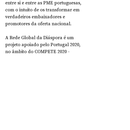
entre si e entre as PME portuguesas, 
com o intuito de os transformar em 
verdadeiros embaixadores e 
promotores da oferta nacional.
A Rede Global da Diáspora é um 
projeto apoiado pelo Portugal 2020, 
no âmbito do COMPETE 2020 - 
Sistema de Apoio às Ações Coletivas, 
cofinanciado pelo Fundo Europeu de 
Desenvolvimento Regional.
Economia