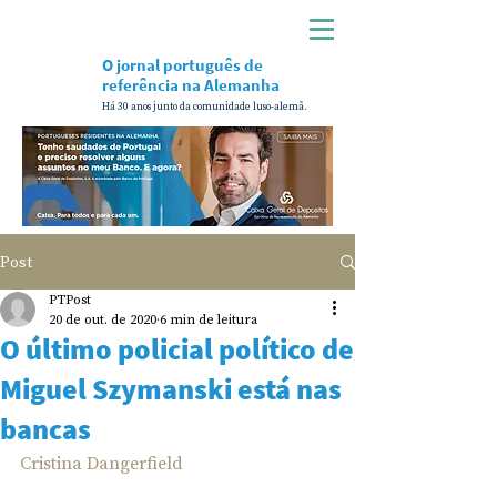
O jornal português de
referência na Alemanha
Há 30 anos junto da comunidade luso-alemã.
Post
PTPost
20 de out. de 2020
6 min de leitura
O último policial político de
Miguel Szymanski está nas
bancas
Cristina Dangerfield