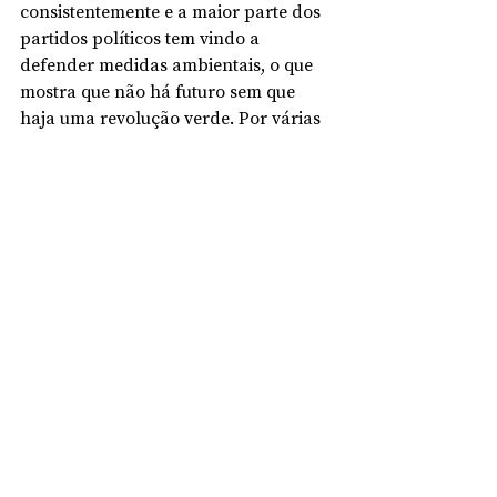
consistentemente e a maior parte dos 
partidos políticos tem vindo a 
defender medidas ambientais, o que 
mostra que não há futuro sem que 
haja uma revolução verde. Por várias 
questões, mesmo ligada à cultura 
democrática, aos avanços no Estado 
de direito e nas democracias 
Europeias, pese embora alguns 
percalços, só a Europa poderá liderar 
esta transição económica, social e 
ecológica. Veremos se conseguiremos 
aproveitar a breve janela temporal de 
poucos anos, menos de 10, para 
implementar o Pacto Ecológico 
Europeu. Porém teremos que fazer 
escolhas difíceis, mas necessárias 
como mudar estruturalmente políticas 
nacionais e europeias como a Política 