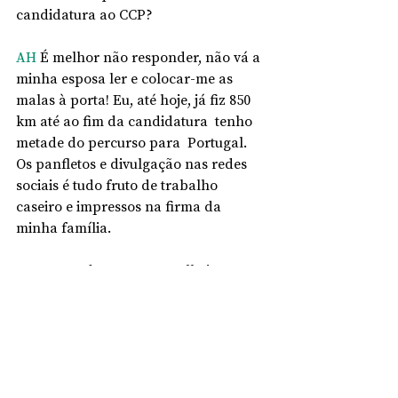
candidatura ao CCP? 
AH
 É melhor não responder, não vá a 
minha esposa ler e colocar-me as 
malas à porta! Eu, até hoje, já fiz 850 
km até ao fim da candidatura  tenho 
metade do percurso para  Portugal. 
Os panfletos e divulgação nas redes 
sociais é tudo fruto de trabalho 
caseiro e impressos na firma da 
minha família.
PTP
 Entende que os conselheiros 
deveriam ser remunerados pelo 
exercício da função para a qual são 
eleitos? 
AH
 Remunerados mensalmente não 