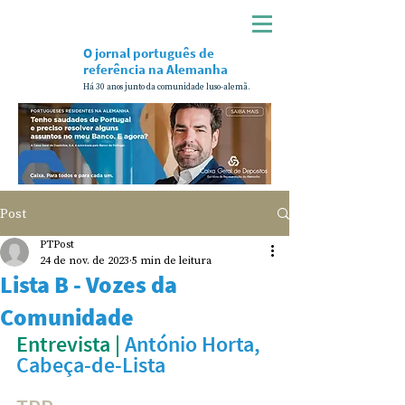
O jornal português de
referência na Alemanha
Há 30 anos junto da comunidade luso-alemã.
Post
PTPost
24 de nov. de 2023
5 min de leitura
Lista B - Vozes da
Comunidade
Entrevista
 | 
António Horta, 
Cabeça-de-Lista