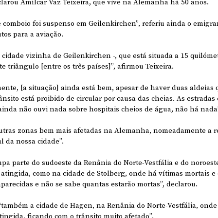
eclarou Amílcar Vaz Teixeira, que vive na Alemanha há 50 anos.
e comboio foi suspenso em Geilenkirchen”, referiu ainda o emigra
os para a aviação.
 cidade vizinha de Geilenkirchen -, que está situada a 15 quilóme
te triângulo [entre os três países]”, afirmou Teixeira.
mente, [a situação] ainda está bem, apesar de haver duas aldeias
ânsito está proibido de circular por causa das cheias. As estradas 
ainda não ouvi nada sobre hospitais cheios de água, não há nada”
outras zonas bem mais afetadas na Alemanha, nomeadamente a reg
l da nossa cidade”.
cupa parte do sudoeste da Renânia do Norte-Vestfália e do noroes
 atingida, como na cidade de Stolberg, onde há vítimas mortais e 
arecidas e não se sabe quantas estarão mortas”, declarou.
“também a cidade de Hagen, na Renânia do Norte-Vestfália, onde
tingida, ficando com o trânsito muito afetado”.