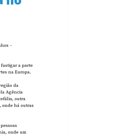
nhos – 
ustigar a parte 
tes na Europa.
região da 
ela Agência 
fália, outra 
, onde há outras 
 pessoas 
nia, onde um 