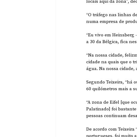
locais aqui da zona”, d
“O tráfego nas linhas d
numa empresa de produt
“Eu vivo em Heinsberg -
a 30 da Bélgica, fica nes
“Na nossa cidade, feliz
cidade na quais que o tr
água. Na nossa cidade, 
Segundo Teixeira, “há 
60 quilómetros mais a su
“A zona de Eifel [que o
Palatinado] foi bastante
pessoas continuam desap
De acordo com Teixeira 
portugueses, foi muito a