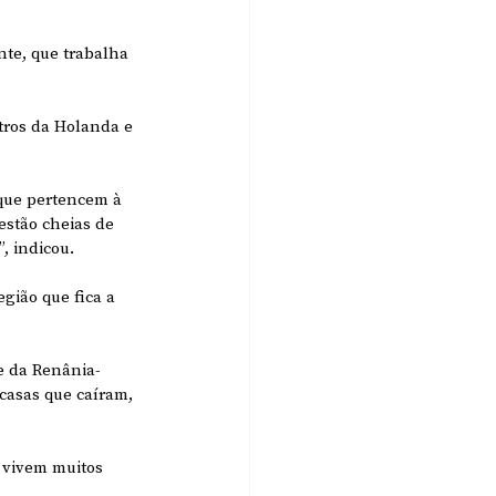
nte, que trabalha 
tros da Holanda e 
 que pertencem à 
estão cheias de 
, indicou.
ião que fica a 
te da Renânia-
casas que caíram, 
 vivem muitos 