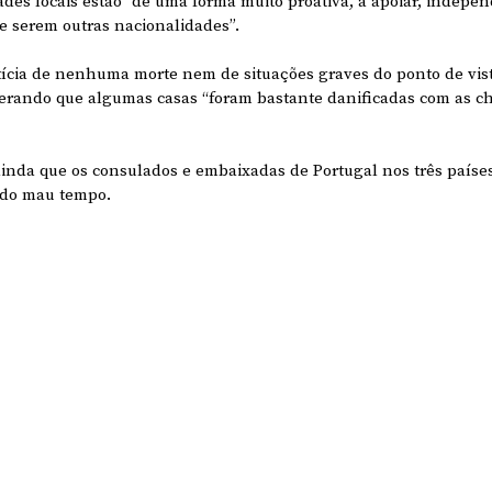
ades locais estão “de uma forma muito proativa, a apoiar, indep
e serem outras nacionalidades”.
cia de nenhuma morte nem de situações graves do ponto de vist
iterando que algumas casas “foram bastante danificadas com as ch
inda que os consulados e embaixadas de Portugal nos três países
 do mau tempo.