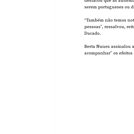
destacou que as autorid
serem portugueses ou d
“Também não temos notí
pessoas”, ressalvou, re
Ducado.
Berta Nunes assinalou a
acompanhar” os efeitos