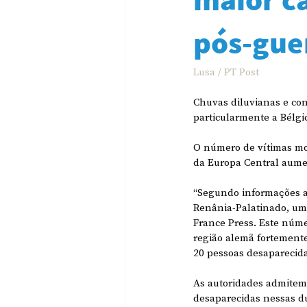
pós-gue
Lusa / PT Post
Chuvas diluvianas e co
particularmente a Bélg
O número de vítimas mor
da Europa Central aume
“Segundo informações at
Renânia-Palatinado, uma
France Press. Este núme
região alemã fortemente
20 pessoas desaparecida
As autoridades admitem
desaparecidas nessas du