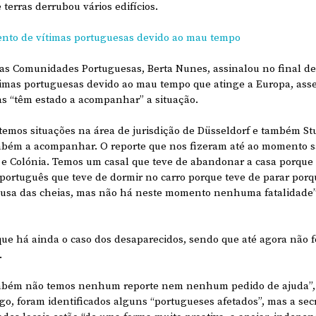
terras derrubou vários edifícios.
nto de vítimas portuguesas devido ao mau tempo
das Comunidades Portuguesas, Berta Nunes, assinalou no final d
timas portuguesas devido ao mau tempo que atinge a Europa, ass
s “têm estado a acompanhar” a situação.
emos situações na área de jurisdição de Düsseldorf e também Stu
mbém a acompanhar. O reporte que nos fizeram até ao momento sã
 e Colónia. Temos um casal que teve de abandonar a casa porque
ortuguês que teve de dormir no carro porque teve de parar porqu
ausa das cheias, mas não há neste momento nenhuma fatalidade”,
ue há ainda o caso dos desaparecidos, sendo que até agora não 
.
ambém não temos nenhum reporte nem nenhum pedido de ajuda”,
o, foram identificados alguns “portugueses afetados”, mas a secr