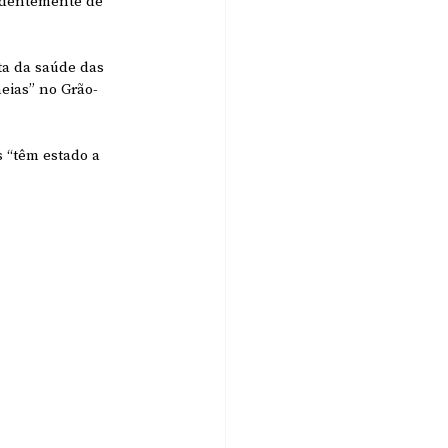
endentemente de 
a da saúde das 
eias” no Grão-
 “têm estado a 