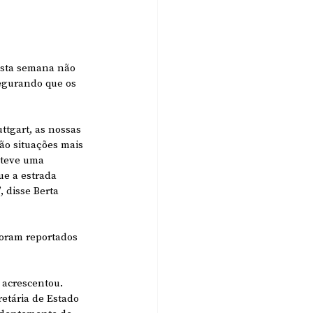
esta semana não 
egurando que os 
ttgart, as nossas 
o situações mais 
 teve uma 
e a estrada 
 disse Berta 
foram reportados 
 acrescentou.
etária de Estado 