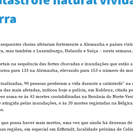
rra
nsequentes cheias afetaram fortemente a Alemanha e países vizi
ica, mas também o Luxemburgo, Holanda e Suíça – nesta semana.
tais na sequência das fortes chuvadas e inundações que estão a f
ntou para 133 na Alemanha, elevando para 153 o número de mor
ualizadas, 90 pessoas perderam a vida durante a catástrofe” na 
 das mais afetadas, indicou hoje a polícia, em Koblenz, citada p
ro soma-se às 43 mortes contabilizadas na Renânia do Norte-Veste
 atingida pelas inundações, e às 20 mortes registadas na Bélgica
s.
 que possa haver mais mortos, uma vez que ainda há dezenas de
as regiões, em especial em Erftstadt, localidade próxima de Coló