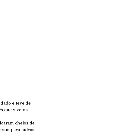
ndado e teve de 
s que vive na 
ficaram cheios de 
foram para outros 