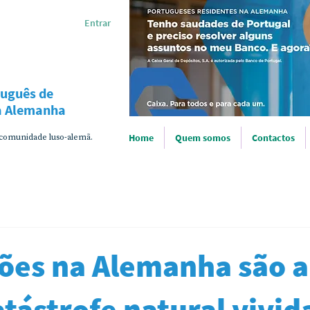
Entrar
tuguês de
na Alemanha
 comunidade luso-alemã.
Home
Quem somos
Contactos
ões na Alemanha são a
tástrofe natural vivid