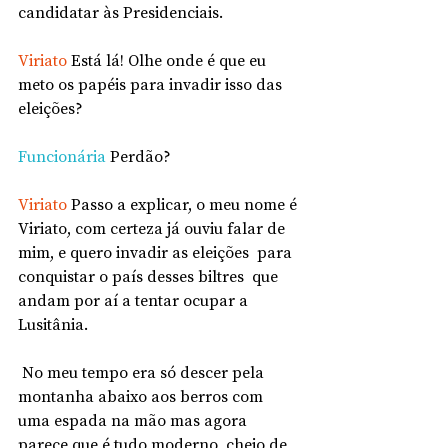
candidatar às Presidenciais.
Viriato
 Está lá! Olhe onde é que eu 
meto os papéis para invadir isso das 
eleições?
Funcionária
 Perdão?
Viriato
 Passo a explicar, o meu nome é 
Viriato, com certeza já ouviu falar de 
mim, e quero invadir as eleições  para 
conquistar o país desses biltres  que 
andam por aí a tentar ocupar a 
Lusitânia.
 No meu tempo era só descer pela 
montanha abaixo aos berros com 
uma espada na mão mas agora 
parece que é tudo moderno, cheio de 