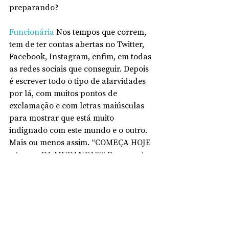
preparando?
Funcionária 
Nos tempos que correm, 
tem de ter contas abertas no Twitter, 
Facebook, Instagram, enfim, em todas 
as redes sociais que conseguir. Depois 
é escrever todo o tipo de alarvidades 
por lá, com muitos pontos de 
exclamação e com letras maiúsculas 
para mostrar que está muito 
indignado com este mundo e o outro. 
Mais ou menos assim. “COMEÇA HOJE 
o tempo DA MUDANÇA!!!!! Por quanto 
mais tempo é que se vão deixar 
ENGANAR!!! VAMOS ACABAR com a 
BANDIDAGEM que vive no nosso 
PAÍS!!”
Está a perceber? Escreva muito isto, 