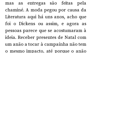
mas as entregas são feitas pela 
chaminé. A moda pegou por causa da 
Literatura aqui há uns anos, acho que 
foi o Dickens ou assim, e agora as 
pessoas parece que se acostumaram à 
ideia. Receber presentes de Natal com 
um anão a tocar à campaínha não tem 
o mesmo impacto, até porque o anão 
não chega à campaínha.
Quanto à questão das renas, é pá isso 
já foi chão que deu uvas, agora usamos 
daquelas carrinhas eléctricas que são 
super econónimas e silenciosas. 
Gastamos pouquíssimo nas viagens, 
poupamos imenso em fardos de feno e 
ração sem, no entanto, se perder o 
factor surpresa da empreitada. Temos 
é de andar sempre à coca de tomadas 