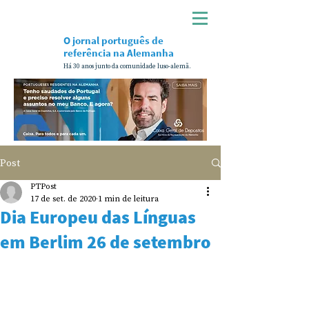
O jornal português de
referência na Alemanha
Há 30 anos junto da comunidade luso-alemã.
Post
PTPost
17 de set. de 2020
1 min de leitura
Dia Europeu das Línguas
em Berlim 26 de setembro