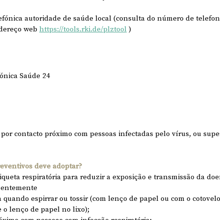
efónica autoridade de saúde local (consulta do número de telefon
ndereço web 
https://tools.rki.de/plztool
 )
fónica Saúde 24
por contacto próximo com pessoas infectadas pelo vírus, ou superf
eventivos deve adoptar?
iqueta respiratória para reduzir a exposição e transmissão da do
quentemente
a quando espirrar ou tossir (com lenço de papel ou com o cotovel
 o lenço de papel no lixo);
róximo com pessoas com infecção respiratória;