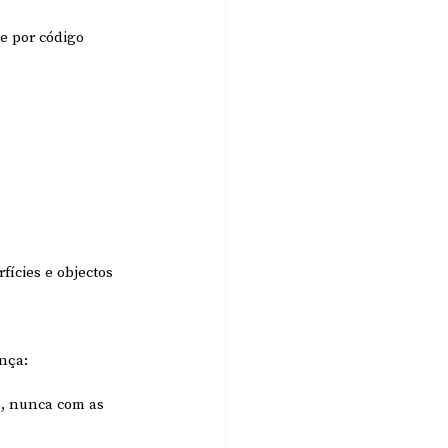
e por código 
ícies e objectos 
ença:
o, nunca com as 