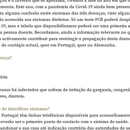
gou e o Inverno que se aproxima, vivemos a fase do ano em que 
aumenta. Este ano, com a pandemia da Covid-19 ainda bem presen
ra alguma confusão entre sintomas das três doenças, visto algu
ão acrescida aos sintomas distintos. Só um teste PCR poderá despi
-19, mas a tabela que disponibilizamos poderá ser uma primeira a
a pessoa doente. Recordamos, ainda a informação relevante no qu
a activamente contribuir para restringir a propagação desta doen
 do contágio actual, quer em Portugal, quer na Alemanha.
oença?
ória
sos há infectados que sofrem de irritação da garganta, congest
es, diarreia.
de identificar sintomas?
Portugal têm linhas telefónicas disponíveis para aconselhament
erão ser o primeiro ponto de contacto com o sistema de saúde. 
andonar a sua casa até indicação contrária das autoridades de s