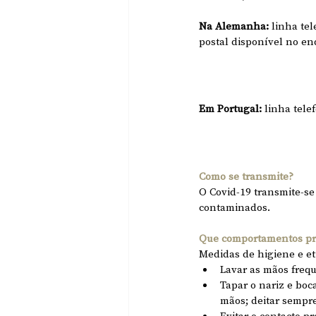
Na Alemanha: 
linha tel
postal disponível no e
Em Portugal:
 linha tele
Como se transmite?
O Covid-19 transmite-se 
contaminados.
Que comportamentos pr
Medidas de higiene e et
Lavar as mãos fre
Tapar o nariz e boc
mãos; deitar sempre
Evitar o contacto p