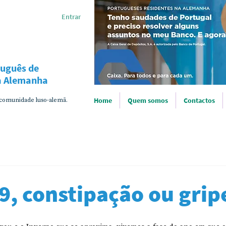
Entrar
tuguês de
na Alemanha
 comunidade luso-alemã.
Home
Quem somos
Contactos
9, constipação ou grip