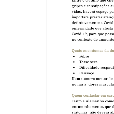
Entre o Outuno que che
gripes e constipações 
vidas, haverá espaço pa
importará prestar atenç
definitivamente a Covid
enfermidade que afecta 
Covid-19, para que poss
no contexto do aumento
Quais os sintomas da d
Febre 
Tosse seca
Dificuldade respirat
Cansaço
Num número menor de ca
no nariz, dores muscular
Quem contactar em caso 
Tanto a Alemanha como 
encaminhamento, que dev
sintomas, não deverá ab