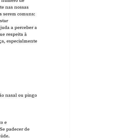
o número de 
te nas nossas 
ns serem comuns: 
star 
juda a perceber a 
e respeita à 
ça, especialmente 
ão nasal ou pingo 
o e 
Se padecer de 
aúde.