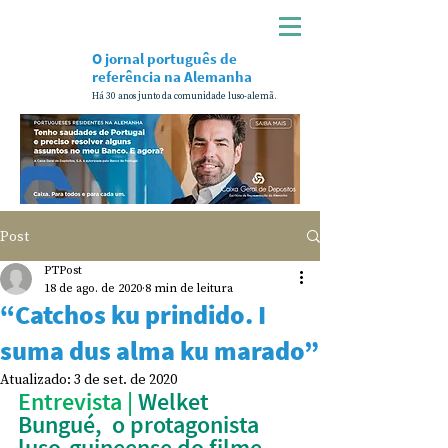
O jornal português de
referência na Alemanha
Há 30 anos junto da comunidade luso-alemã.
Post
PTPost
18 de ago. de 2020
8 min de leitura
“Catchos ku prindido. I
suma dus alma ku marado”
Atualizado:
3 de set. de 2020
Entrevista | 
Welket 
Bungué,  o protagonista 
luso-guineense do filme 