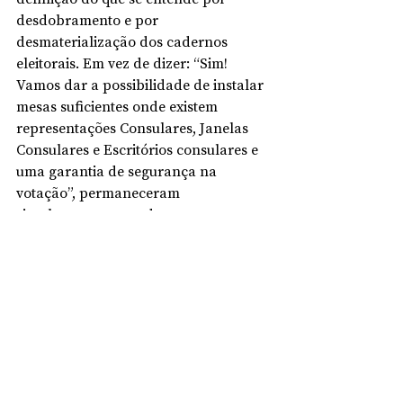
desdobramento e por 
desmaterialização dos cadernos 
eleitorais. Em vez de dizer: “Sim! 
Vamos dar a possibilidade de instalar 
mesas suficientes onde existem 
representações Consulares, Janelas 
Consulares e Escritórios consulares e 
uma garantia de segurança na 
votação”, permaneceram 
simplesmente sentados na sua santa 
ignorância e desrespeito. Trataram 
uma grande parte dos eleitores como 
se pertencessem a uma segunda 
categoria. Nunca o fomos, não o 
somos, nem nunca aceitaremos sê-lo! 
Mas apostamos, desde já que, após as 
eleições, nos acusarão de não termos 