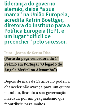
liderança do governo 
alemão, deixa “a sua 
marca” na União Europeia, 
acredita Katrin Boettger, 
diretora do Instituto para a 
Política Europeia (IEP), e 
um lugar “difícil de 
preencher” pelo sucessor.
Lusa - Joana de Sousa Dias
(Parte da peça vencedora do 1º 
Prémio em Portugal “O legado de 
Angela Merkel na Alemanha”)
Depois de mais de 15 anos no poder, a 
chanceler não avança para um quinto 
mandato, ficando a sua governação 
marcada por um pragmatismo que 
“contribuiu para muitos 