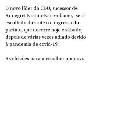
O novo líder da CDU, sucessor de 
Annegret Kramp-Karrenbauer,  será  
escolhido durante o congresso do 
partido, que decorre hoje e sábado, 
depois de várias vezes adiado devido 
à pandemia de covid-19.
As eleições para a escolher um novo 
chanceler alemão estão marcadas 
para 26 de setembro.
Comunidade
Textos Premio Luso Alemão