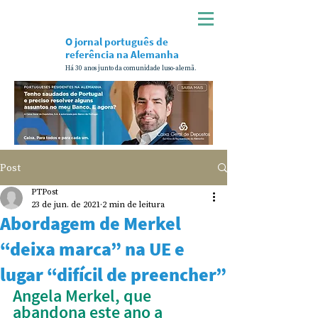
O jornal português de
referência na Alemanha
Há 30 anos junto da comunidade luso-alemã.
Post
PTPost
23 de jun. de 2021
2 min de leitura
Abordagem de Merkel
“deixa marca” na UE e
lugar “difícil de preencher”
Angela Merkel, que 
abandona este ano a 