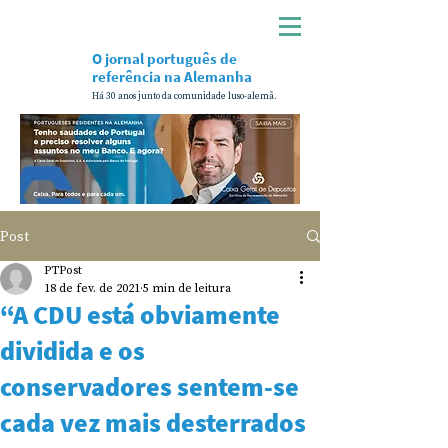
O jornal português de
referência na Alemanha
Há 30 anos junto da comunidade luso-alemã.
Post
PTPost
18 de fev. de 2021
5 min de leitura
“A CDU está obviamente
dividida e os
conservadores sentem-se
cada vez mais desterrados