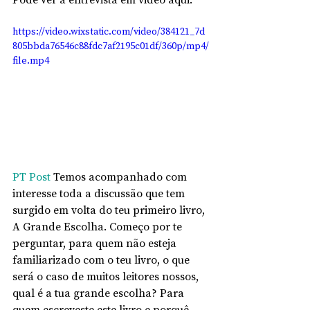
https://video.wixstatic.com/video/384121_7d
805bbda76546c88fdc7af2195c01df/360p/mp4/
file.mp4
PT Post
 Temos acompanhado com 
interesse toda a discussão que tem 
surgido em volta do teu primeiro livro, 
A Grande Escolha. Começo por te 
perguntar, para quem não esteja 
familiarizado com o teu livro, o que 
será o caso de muitos leitores nossos, 
qual é a tua grande escolha? Para 
quem escreveste este livro e porquê 