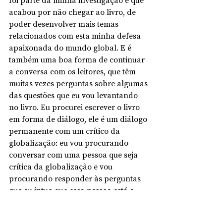
foi parte da minha investigação e que 
acabou por não chegar ao livro, de 
poder desenvolver mais temas 
relacionados com esta minha defesa 
apaixonada do mundo global. E é 
também uma boa forma de continuar 
a conversa com os leitores, que têm 
muitas vezes perguntas sobre algumas 
das questões que eu vou levantando 
no livro. Eu procurei escrever o livro 
em forma de diálogo, ele é um diálogo 
permanente com um crítico da 
globalização: eu vou procurando 
conversar com uma pessoa que seja 
crítica da globalização e vou 
procurando responder às perguntas 
que eu intuo que essa pessoa está a 
fazer. Mas houve várias perguntas que 
ficaram de fora e o podcast é uma 